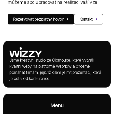
m
ů
ž
e
m
e
s
p
o
l
u
p
r
a
c
o
v
a
t
n
a
r
e
a
l
i
z
a
c
i
v
a
š
í
v
i
z
e
.
Rezervovat bezplatný hovor
Kontakt
Jsme kreativní studio ze Olomouce, které vytváří
kvalitní weby na platformě Webflow a chceme
pomáhát firmám, jejichž cílem je mít prezentaci, která
je odliší od konkurence.
Menu