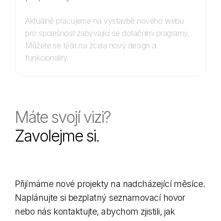
Aktuálně pracujeme na výstavbě nového webu
pro spolešnost zabývající se dotačními pragramy.
Můžete se těšit na zcela nový design a
funkcionality.
M
á
t
e
s
v
o
j
í
v
i
z
i
?
Z
a
v
o
l
e
j
m
e
s
i
.
P
ř
i
j
í
m
á
m
e
n
o
v
é
p
r
o
j
e
k
t
y
n
a
n
a
d
c
h
á
z
e
j
í
c
í
m
ě
s
í
c
e
.
N
a
p
l
á
n
u
j
t
e
s
i
b
e
z
p
l
a
t
n
ý
s
e
z
n
a
m
o
v
a
c
í
h
o
v
o
r
n
e
b
o
n
á
s
k
o
n
t
a
k
t
u
j
t
e
,
a
b
y
c
h
o
m
z
j
i
s
t
i
l
i
,
j
a
k